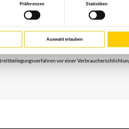
Präferenzen
Statistiken
te verwendeten Texte, Bilder, Grafiken, Dateien usw. unt
ums. Ihre Weitergabe, Veränderung, gewerbliche Nutzung
Auswahl erlauben
iversalschlichtungsstelle
 Streitbeilegungsverfahren vor einer Verbraucherschlichtu