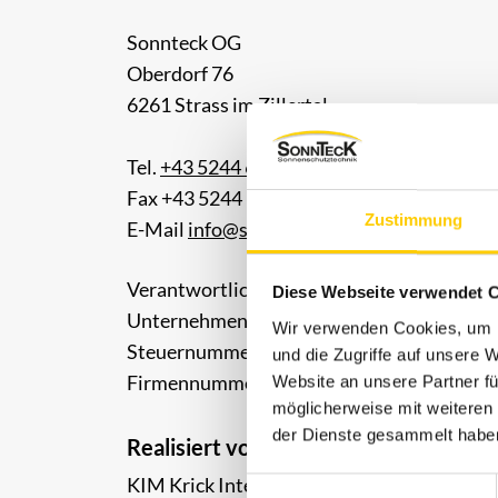
Sonnteck OG
Oberdorf 76
6261 Strass im Zillertal
Tel.
+43 5244 63840
Fax +43 5244 63840-40
Zustimmung
E-Mail
info@sonnteck.at
Verantwortlicher-Website: Franz Molnar
Diese Webseite verwendet 
Unternehmensgegenstand: Handel, Zusam
Wir verwenden Cookies, um I
Steuernummer: ATU 63770137
und die Zugriffe auf unsere 
Firmennummer: FN 300900a
Website an unsere Partner fü
möglicherweise mit weiteren
der Dienste gesammelt habe
Realisiert von:
KIM Krick Interactive Media GmbH + Co. K
E