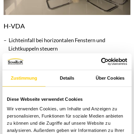
H-VDA
Lichteinfall bei horizontalen Fenstern und
Lichtkuppeln steuern
schwer entflammbare Materialien
hochwertige Dessins bei ausgefahrenem Zustand
Stoff in Kassette unsichtbar bei Einfahrt
Zustimmung
Details
Über Cookies
Produktdetails
Diese Webseite verwendet Cookies
Wir verwenden Cookies, um Inhalte und Anzeigen zu
Vorteile unserer
personalisieren, Funktionen für soziale Medien anbieten
Verdunkelungsanlagen
zu können und die Zugriffe auf unsere Website zu
analysieren. Außerdem geben wir Informationen zu Ihrer