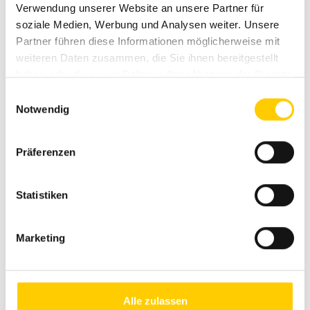
Verwendung unserer Website an unsere Partner für
soziale Medien, Werbung und Analysen weiter. Unsere
Partner führen diese Informationen möglicherweise mit
weiteren Daten zusammen, die Sie ihnen bereitgestellt
haben oder die sie im Rahmen Ihrer Nutzung der Dienste
Entwickelt und gefertigt in Deutschland
gesammelt haben.
E
Notwendig
i
n
w
Präferenzen
i
l
Maßgefertigt für alle Fenster
l
Statistiken
i
g
Marketing
u
n
g
s
Alle zulassen
Schwer entflammbares Gewebe