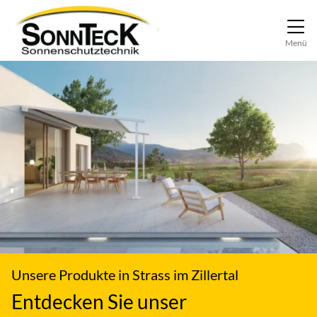
Direkt zur Top-Navigation
Direkt zur Hauptnavigation
Zum Inhalt springen
Direkt zum Footer
Hauptnavigation
Menü
Unsere Produkte in Strass im Zillertal
Entdecken Sie unser