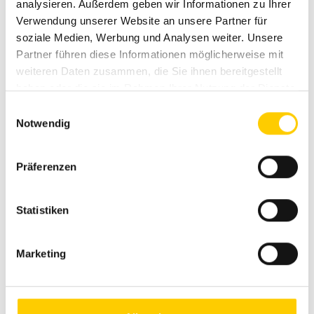
analysieren. Außerdem geben wir Informationen zu Ihrer
Verwendung unserer Website an unsere Partner für
soziale Medien, Werbung und Analysen weiter. Unsere
Markisen
Partner führen diese Informationen möglicherweise mit
weiteren Daten zusammen, die Sie ihnen bereitgestellt
haben oder die sie im Rahmen Ihrer Nutzung der Dienste
gesammelt haben.
E
Notwendig
i
n
w
Präferenzen
i
l
l
Statistiken
i
g
Marketing
u
n
g
Terrassendächer
s