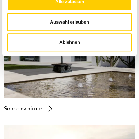
Alle zulassen
a
u
s
Auswahl erlauben
w
a
Ablehnen
h
l
Sonnenschirme