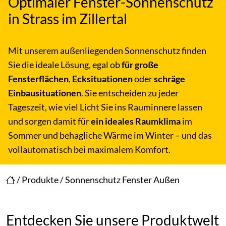
Optimaler Fenster-Sonnenschutz
in Strass im Zillertal
Mit unserem außenliegenden Sonnenschutz finden
Sie die ideale Lösung, egal ob
für große
Fensterflächen
,
Ecksituationen
oder
schräge
Einbausituationen
. Sie entscheiden zu jeder
Tageszeit, wie viel Licht Sie ins Rauminnere lassen
und sorgen damit für
ein ideales Raumklima
im
Sommer und behagliche Wärme im Winter – und das
vollautomatisch bei maximalem Komfort.
/
Produkte
/
Sonnenschutz Fenster Außen
Entdecken Sie unsere Produktwelt