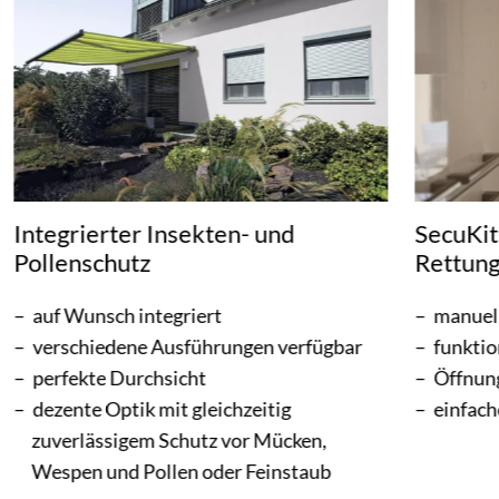
Integrierter Insekten- und
SecuKit
Pollenschutz
Rettun
auf Wunsch integriert
manuel
verschiedene Ausführungen verfügbar
funkti
perfekte Durchsicht
Öffnun
dezente Optik mit gleichzeitig
einfach
zuverlässigem Schutz vor Mücken,
Wespen und Pollen oder Feinstaub