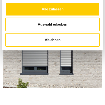
g
s
Alle zulassen
a
u
s
Auswahl erlauben
w
a
Ablehnen
h
l