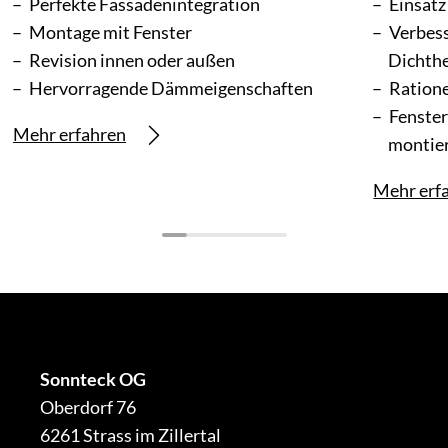
Perfekte Fassadenintegration
Einsatz
Montage mit Fenster
Verbes
Revision innen oder außen
Dichthe
Hervorragende Dämmeigenschaften
Ratione
Fenste
Mehr erfahren
montie
Mehr erf
Sonnteck OG
Oberdorf 76
6261 Strass im Zillertal