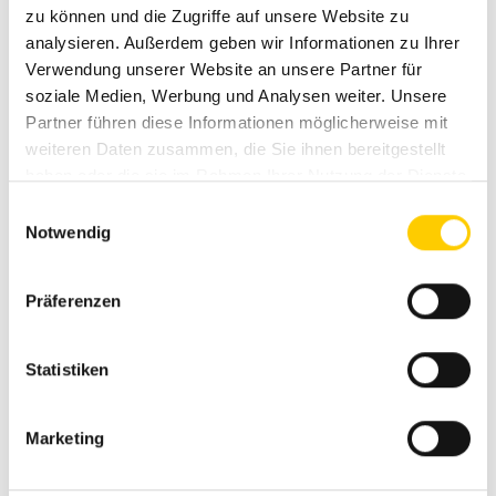
zu können und die Zugriffe auf unsere Website zu
analysieren. Außerdem geben wir Informationen zu Ihrer
Verwendung unserer Website an unsere Partner für
soziale Medien, Werbung und Analysen weiter. Unsere
Partner führen diese Informationen möglicherweise mit
weiteren Daten zusammen, die Sie ihnen bereitgestellt
Rollläden bieten effektiven Sonnenschutz
haben oder die sie im Rahmen Ihrer Nutzung der Dienste
und sorgen für mehr Privatsphäre und ein
gesammelt haben.
E
angenehmes Raumklima.
Notwendig
i
n
w
Präferenzen
i
l
l
Statistiken
i
g
Marketing
u
n