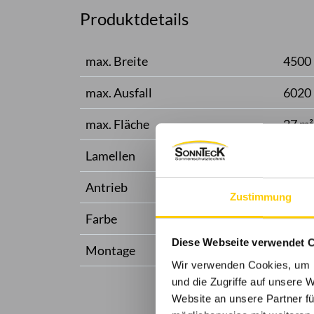
Produktdetails
max. Breite
4500
max. Ausfall
6020
max. Fläche
27 m²
Lamellen
Drehb
Antrieb
WMS 
Zustimmung
Farbe
Pulve
Diese Webseite verwendet 
Montage
Frei
Wir verwenden Cookies, um I
und die Zugriffe auf unsere 
Website an unsere Partner fü