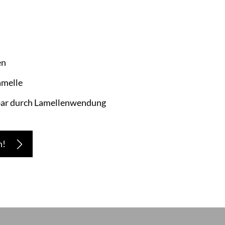
en
amelle
rbar durch Lamellenwendung
n!