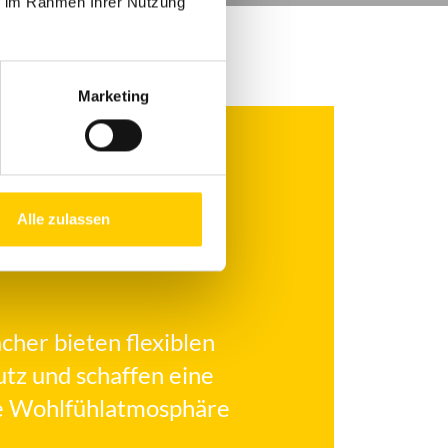
ie im Rahmen Ihrer Nutzung
Marketing
Alle zulassen
cher bieten flexiblen
tz und schaffen eine
 Wohlfühlatmosphäre