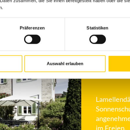
 Daten zusammen, die Sie ihnen bereitgestellt haben oder die s
n.
Präferenzen
Statistiken
Auswahl erlauben
Lamellendä
Sonnenschu
angenehme
im Freien.