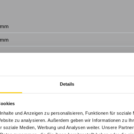
 mm
 mm
ar bis zu 135°
Funkmotor
Details
rbeschichtet gem. WAREMA Farbwelt, Oberflächenqualitä
Cookies
stehend, Wandanbindung
nhalte und Anzeigen zu personalisieren, Funktionen für soziale
Website zu analysieren. Außerdem geben wir Informationen zu I
r soziale Medien, Werbung und Analysen weiter. Unsere Partner