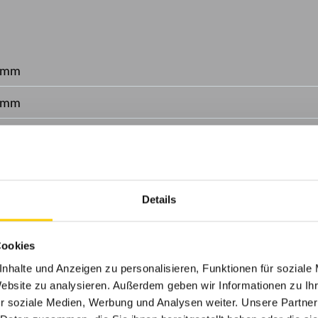
 mm
 mm
r, WMS Zwischenstecker
erbeschichtet gem. WAREMA Farbwelt
Details
s Perla FR, Sunworker Top
Cookies
parrenmontage, Deckenmontage, Montage der Pfosten a
nhalte und Anzeigen zu personalisieren, Funktionen für soziale
montage
Website zu analysieren. Außerdem geben wir Informationen zu I
r soziale Medien, Werbung und Analysen weiter. Unsere Partner