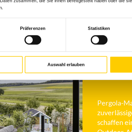
 Daten zusammen, die Sie ihnen bereitgestellt haben oder die s
n.
Präferenzen
Statistiken
Auswahl erlauben
Pergola-Ma
zuverlässi
schaffen e
Outdoor-A