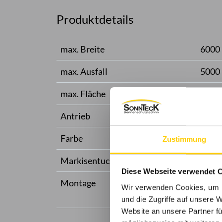
Produktdetails
max. Breite
6000
max. Ausfall
5000
max. Fläche
30 m²
Antrieb
Moto
Farbe
Pulv
Zustimmung
Markisentuch
Sunva
Diese Webseite verwendet 
Montage
Dachs
Wir verwenden Cookies, um I
Wand
und die Zugriffe auf unsere 
Website an unsere Partner fü