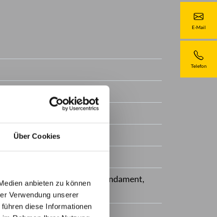
E-Mail
Telefon
Über Cookies
uf Fundament bzw. Schraubfundament,
 Medien anbieten zu können
hrer Verwendung unserer
 führen diese Informationen