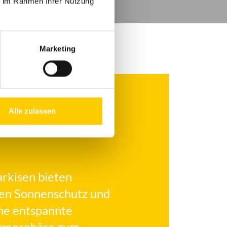
ie im Rahmen Ihrer Nutzung
Marketing
Alle zulassen
rkisen bieten
gen Sonnenschutz und
ine entspannte
tmosphäre zum