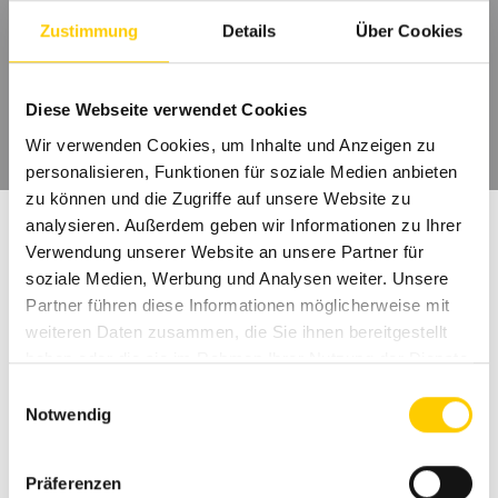
Aufpreis)
Zustimmung
Details
Über Cookies
Schirmtuch
über 120 Dessins aus 100% robuster Acryl-Faser
Diese Webseite verwendet Cookies
Wir verwenden Cookies, um Inhalte und Anzeigen zu
personalisieren, Funktionen für soziale Medien anbieten
zu können und die Zugriffe auf unsere Website zu
analysieren. Außerdem geben wir Informationen zu Ihrer
Verwendung unserer Website an unsere Partner für
soziale Medien, Werbung und Analysen weiter. Unsere
Partner führen diese Informationen möglicherweise mit
weiteren Daten zusammen, die Sie ihnen bereitgestellt
haben oder die sie im Rahmen Ihrer Nutzung der Dienste
gesammelt haben.
E
Notwendig
i
n
w
Präferenzen