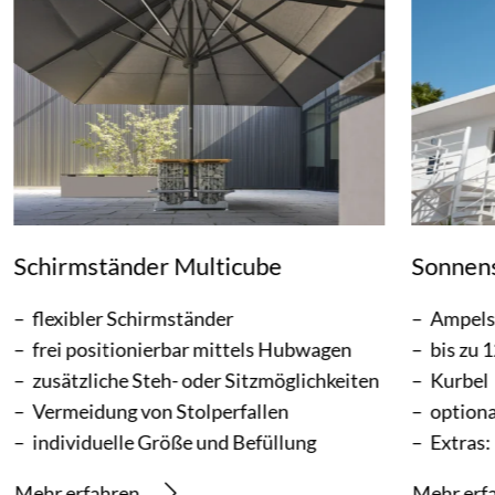
Schirmständer Multicube
Sonnen
flexibler Schirmständer
Ampels
frei positionierbar mittels Hubwagen
bis zu 
zusätzliche Steh- oder Sitzmöglichkeiten
Kurbel
Vermeidung von Stolperfallen
optiona
individuelle Größe und Befüllung
Extras:
Mehr erfahren
Mehr erf