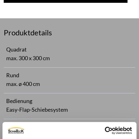
Produktdetails
Quadrat
max. 300 x 300 cm
Rund
max. ø 400 cm
Bedienung
Easy-Flap-Schiebesystem
Farbe
über 200 RAL-Farben (pulverbeschichtet, ohne