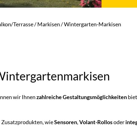
lkon/Terrasse
/
Markisen
/
Wintergarten-Markisen
Wintergartenmarkisen
önnen wir Ihnen
zahlreiche Gestaltungsmöglichkeiten
biet
an Zusatzprodukten, wie
Sensoren
,
Volant-Rollos
oder
inte