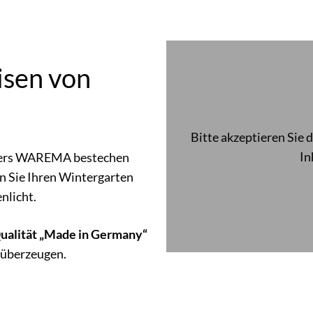
isen von
Bitte akzeptieren Sie 
In
tners WAREMA bestechen
n Sie Ihren Wintergarten
nlicht.
ualität „Made in Germany“
überzeugen.