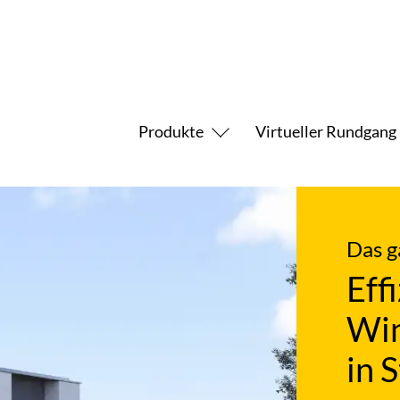
Produkte
Virtueller Rundgang
Das g
Eff
Win
in S