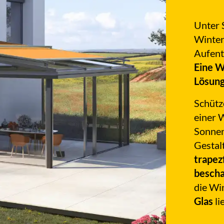
Unter 
Winter
Aufent
Eine W
Lösung
Schütz
einer 
Sonnen
Gestal
trapez
bescha
die Wi
Glas
li