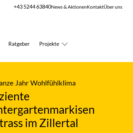
+43 5244 63840
News & Aktionen
Kontakt
Über uns
Ratgeber
Projekte
anze Jahr Wohlfühlklima
iziente
tergartenmarkisen
trass im Zillertal