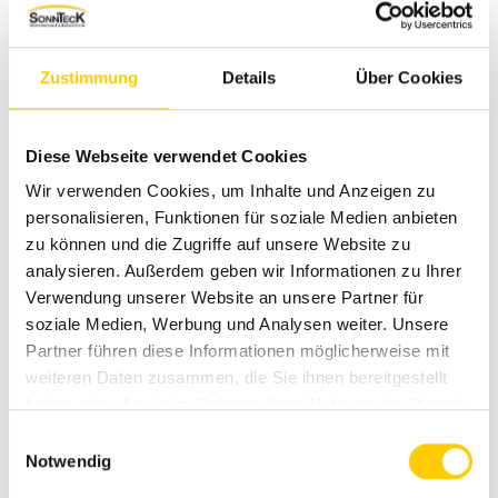
harmonisch in Sonnenschutzsysteme ein
Zustimmung
Details
Über Cookies
Sie interessieren sich für unseren
Sonnenschutz?
Diese Webseite verwendet Cookies
Wir verwenden Cookies, um Inhalte und Anzeigen zu
Schauen Sie sich doch unsere vielfältigen Lösungen für
personalisieren, Funktionen für soziale Medien anbieten
den Garten an – sicher ist auch das Passende für Sie
zu können und die Zugriffe auf unsere Website zu
dabei.
analysieren. Außerdem geben wir Informationen zu Ihrer
Verwendung unserer Website an unsere Partner für
soziale Medien, Werbung und Analysen weiter. Unsere
Sonnenschutz-Produkte im Überblick
Partner führen diese Informationen möglicherweise mit
weiteren Daten zusammen, die Sie ihnen bereitgestellt
haben oder die sie im Rahmen Ihrer Nutzung der Dienste
Ein überdachter Raum
gesammelt haben.
E
Notwendig
i
Wetterschutz auf der Terrasse
n