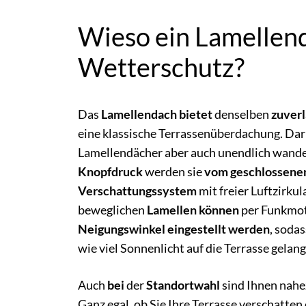
Wieso ein Lamellend
Wetterschutz?
Das
Lamellendach bietet
denselben
zuverl
eine klassische Terrassenüberdachung. Dar
Lamellendächer aber auch unendlich wand
Knopfdruck
werden sie
vom geschlossene
Verschattungssystem
mit freier Luftzirkul
beweglichen
Lamellen können
per Funkmo
Neigungswinkel eingestellt werden
, sodas
wie viel Sonnenlicht auf die Terrasse gelang
Auch
bei
der
Standortwahl
sind Ihnen nah
Ganz egal, ob Sie Ihre Terrasse verschatte