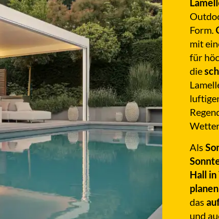
Lamel
Outdoo
Form.
mit ei
für hö
die
sc
Lamel
luftig
Regend
Wetter
Als
So
Sonnt
Hall i
planen
das
au
und au