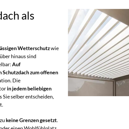
ach als
ässigen Wetterschutz
wie
über hinaus sind
elbar:
Auf
n Schutzdach
zum offenen
ation. Die
tor
in jedem beliebigen
s Sie selber entscheiden,
t.
ezu
keine Grenzen gesetzt
.
n oder einen Wohlfühlplatz