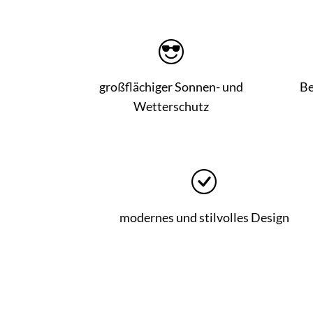
w
a
h
l
großflächiger Sonnen- und
Be
Wetterschutz
modernes und stilvolles Design