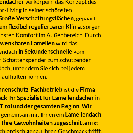
lendächer
verkörpern das Konzept des
r-Living in seiner schönsten
Große Verschattungsflächen
, gepaart
nem
flexibel regulierbaren Klima
, sorgen
chsten Komfort im Außenbereich. Durch
hwenkbaren Lamellen
wird das
lendach
in Sekundenschnelle
vom
en Schattenspender zum schützenden
ach, unter dem Sie sich bei jedem
 aufhalten können.
nnenschutz-Fachbetrieb
ist die
Firma
eck
Ihr
Spezialist für Lamellendächer in
n Tirol und der gesamten Region
.
Wir
gemeinsam mit Ihnen ein
Lamellendach
,
f Ihre Gewohnheiten zugeschnitten
ist
ch optisch genau Ihren Geschmack trifft.