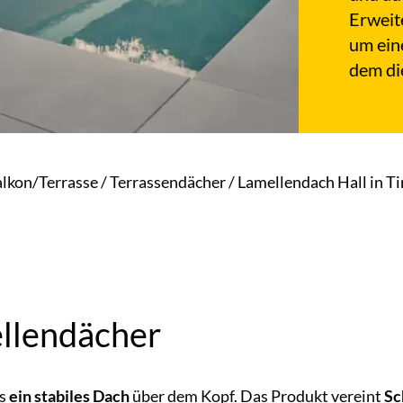
Erweit
um ein
dem di
lkon/Terrasse
/
Terrassendächer
/
Lamellendach Hall in Ti
llendächer
ls
ein stabiles Dach
über dem Kopf. Das Produkt vereint
Sc