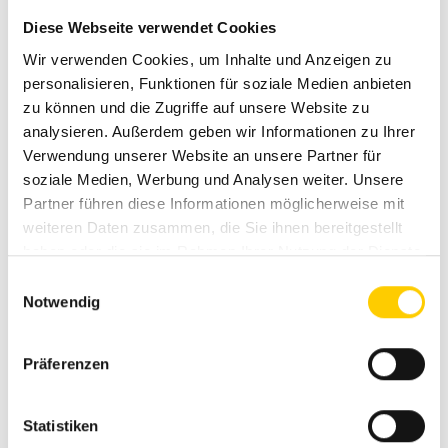
Sonnenschutz und ähnliche Produkte bilden das
Kernsortiment der Firma WAREMA, einem führenden
Diese Webseite verwendet Cookies
europäischen Hersteller innovativer
Wir verwenden Cookies, um Inhalte und Anzeigen zu
Sonnenschutzprodukte.
personalisieren, Funktionen für soziale Medien anbieten
zu können und die Zugriffe auf unsere Website zu
Ob
Lamellendächer
oder Markisen, WAREMA-
analysieren. Außerdem geben wir Informationen zu Ihrer
Produkte sind
innovativ, qualitativ hochwertig und
Verwendung unserer Website an unsere Partner für
funktional überzeugend
. Daneben treffen Sie hier
soziale Medien, Werbung und Analysen weiter. Unsere
immer eine individuelle Wahl, denn was Stoffe,
Partner führen diese Informationen möglicherweise mit
Dessins, Materialien, technische Gestaltung und
weiteren Daten zusammen, die Sie ihnen bereitgestellt
Zusatzausstattung angeht, ist die WAREMA
haben oder die sie im Rahmen Ihrer Nutzung der Dienste
gesammelt haben.
Produktpalette nicht nur bei Markisenlösungen
E
Notwendig
i
äußerst vielseitig. Darüber hinaus bietet der
n
Qualitätshersteller eine 5-jährige Garantie auf
w
Outdoor-Living Produkte.
Präferenzen
i
l
l
Statistiken