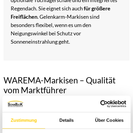
Regendach. Sie eignet sich auch
für größere
Freiflächen
. Gelenkarm-Markisen sind
besonders flexibel, wenn es um den
Neigungswinkel bei Schutz vor
Sonneneinstrahlung geht.
WAREMA-Markisen – Qualität
vom Marktführer
Sonnteck öffnet für Sie als WAREMA Fachhändler
die
ganze Welt hochwertiger Markisen
von einem der
Zustimmung
Details
Über Cookies
Marktführer in diesem Bereich. Verdunklung,