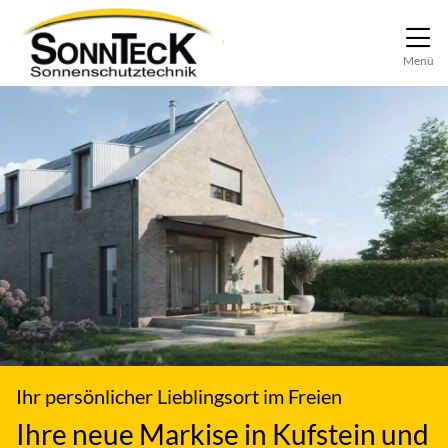
Direkt zur Top-Navigation
Direkt zur Hauptnavigation
Zum Inhalt springen
Direkt zum Footer
Hauptnavigation
Menü
Ihr persönlicher Lieblingsort im Freien
Ihre neue Markise in Kufstein und